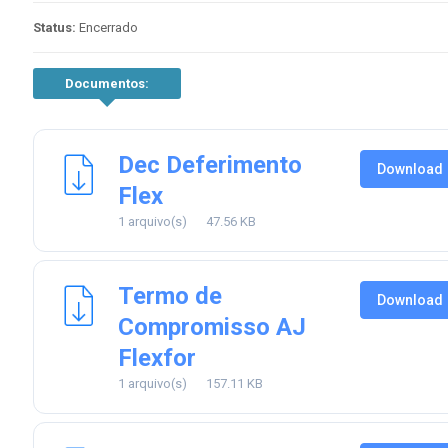
Status:
Encerrado
Documentos:
Dec Deferimento
Download
Flex
1 arquivo(s)
47.56 KB
Termo de
Download
Compromisso AJ
Flexfor
1 arquivo(s)
157.11 KB