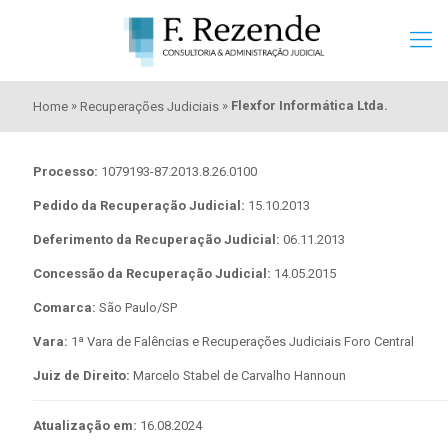
»
»
Flexfor Informática Ltda.
Home
Recuperações Judiciais
Processo:
1079193-87.2013.8.26.0100
Pedido da Recuperação Judicial:
15.10.2013
Deferimento da Recuperação Judicial:
06.11.2013
Concessão da Recuperação Judicial:
14.05.2015
Comarca:
São Paulo/SP
Vara:
1ª Vara de Falências e Recuperações Judiciais Foro Central
Juiz de Direito:
Marcelo Stabel de Carvalho Hannoun
Atualização em:
16.08.2024