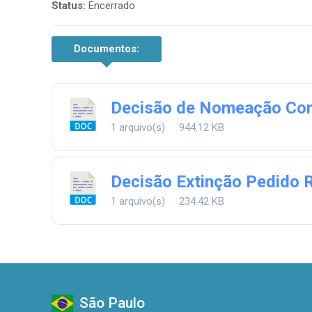
Status:
Encerrado
Documentos:
Decisão de Nomeação Cons
1 arquivo(s)
944.12 KB
Decisão Extinção Pedido R
1 arquivo(s)
234.42 KB
São Paulo