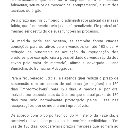
falimentar, seu valor de mercado cai abruptamente”, diz um dos
técnicos do órgão.
Se o prazo não for cumprido, o administrador judicial da massa
falida, que é nomeado pelo juiz, será penalizado. Ele poderá até
mesmo ser destituído de suas funções no processo.
“A medida pode ser positiva, se também forem criadas
condições para os ativos serem vendidos em até 180 dias. A
redução da burocracia na avaliação da impugnação dos
credores, por exemplo, cria a possibilidade de venda rápida dos
ativos pelo valor de mercado”, afirma a advogada Juliana
Bumachar, do Bumachar Advogados.
Para a recuperação judicial, a Fazenda quer reduzir o prazo de
suspensão dos processos de cobrança (execuções) de 180
dias “improrrogáveis” para 120 dias. A medida é, por ora,
malvista por especialistas da área porque o atual prazo de 180
dias tem sido normalmente prorrogado pelos juízes nas
recuperações, por se mostrarem impraticáveis.
De acordo com o corpo técnico do Ministério da Fazenda, é
possível reduzir esse prazo ao lhe conferir credibilidade. “Em
vez de 180 dias, colocaremos prazos menores que somam ao