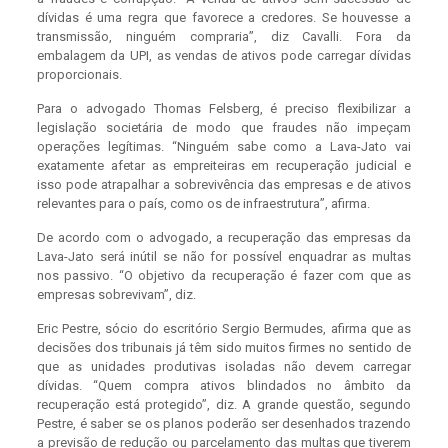
dívidas é uma regra que favorece a credores. Se houvesse a
transmissão, ninguém compraria”, diz Cavalli. Fora da
embalagem da UPI, as vendas de ativos pode carregar dívidas
proporcionais.
Para o advogado Thomas Felsberg, é preciso flexibilizar a
legislação societária de modo que fraudes não impeçam
operações legítimas. “Ninguém sabe como a Lava-Jato vai
exatamente afetar as empreiteiras em recuperação judicial e
isso pode atrapalhar a sobrevivência das empresas e de ativos
relevantes para o país, como os de infraestrutura”, afirma.
De acordo com o advogado, a recuperação das empresas da
Lava-Jato será inútil se não for possível enquadrar as multas
nos passivo. “O objetivo da recuperação é fazer com que as
empresas sobrevivam”, diz.
Eric Pestre, sócio do escritório Sergio Bermudes, afirma que as
decisões dos tribunais já têm sido muitos firmes no sentido de
que as unidades produtivas isoladas não devem carregar
dívidas. “Quem compra ativos blindados no âmbito da
recuperação está protegido”, diz. A grande questão, segundo
Pestre, é saber se os planos poderão ser desenhados trazendo
a previsão de redução ou parcelamento das multas que tiverem