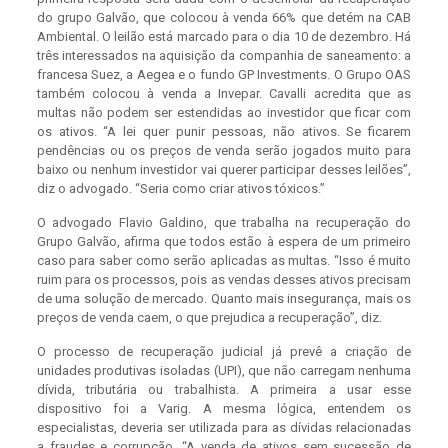
do grupo Galvão, que colocou à venda 66% que detém na CAB
Ambiental. O leilão está marcado para o dia 10 de dezembro. Há
três interessados na aquisição da companhia de saneamento: a
francesa Suez, a Aegea e o fundo GP Investments. O Grupo OAS
também colocou à venda a Invepar. Cavalli acredita que as
multas não podem ser estendidas ao investidor que ficar com
os ativos. “A lei quer punir pessoas, não ativos. Se ficarem
pendências ou os preços de venda serão jogados muito para
baixo ou nenhum investidor vai querer participar desses leilões”,
diz o advogado. “Seria como criar ativos tóxicos.”
O advogado Flavio Galdino, que trabalha na recuperação do
Grupo Galvão, afirma que todos estão à espera de um primeiro
caso para saber como serão aplicadas as multas. “Isso é muito
ruim para os processos, pois as vendas desses ativos precisam
de uma solução de mercado. Quanto mais insegurança, mais os
preços de venda caem, o que prejudica a recuperação”, diz.
O processo de recuperação judicial já prevê a criação de
unidades produtivas isoladas (UPI), que não carregam nenhuma
dívida, tributária ou trabalhista. A primeira a usar esse
dispositivo foi a Varig. A mesma lógica, entendem os
especialistas, deveria ser utilizada para as dívidas relacionadas
a fraudes e corrupção. “A venda de ativos sem sucessão de