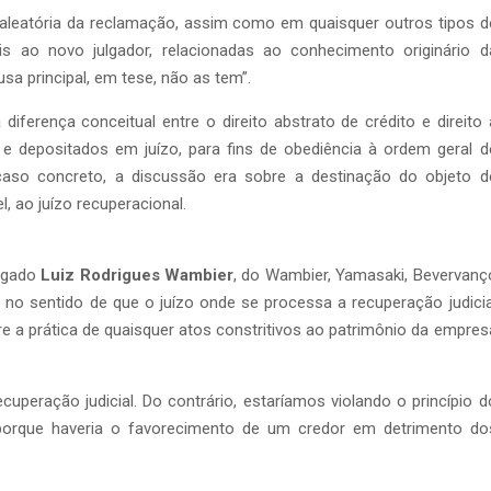
ão aleatória da reclamação, assim como em quaisquer outros tipos d
ais ao novo julgador, relacionadas ao conhecimento originário d
usa principal, em tese, não as tem”.
diferença conceitual entre o direito abstrato de crédito e direito 
e depositados em juízo, para fins de obediência à ordem geral d
caso concreto, a discussão era sobre a destinação do objeto d
l, ao juízo recuperacional.
vogado
Luiz Rodrigues Wambier
, do Wambier, Yamasaki, Bevervanç
no sentido de que o juízo onde se processa a recuperação judicia
re a prática de quaisquer atos constritivos ao patrimônio da empres
cuperação judicial. Do contrário, estaríamos violando o princípio d
porque haveria o favorecimento de um credor em detrimento do