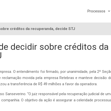
Processos
sobre créditos da recuperanda, decide STJ
e decidir sobre créditos da
J
empresa. O entendimento foi firmado, por unanimidade, pela 2ª Seçã
nte reclamação movida pela empresa Retebras e manteve decisão d
rizou a transferência de R$ 49 milhões a favor da operadora.
rso Sanseverino. “O juiz responsável pela recuperação judicial de um
 companhia. O objetivo da ação é assegurar a celeridade processua