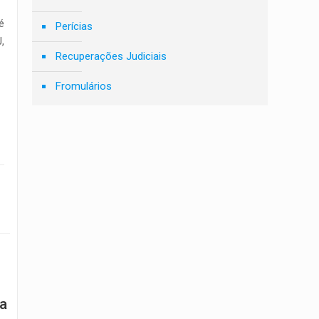
é
Perícias
,
Recuperações Judiciais
Fromulários
a