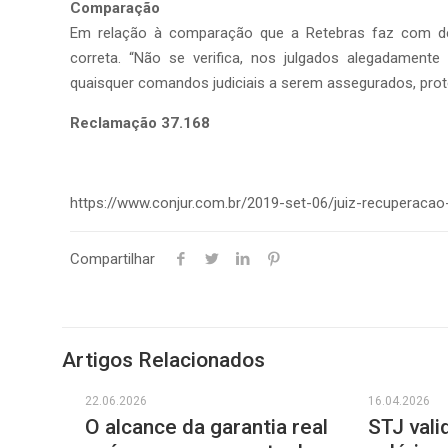
Comparação
Em relação à comparação que a Retebras faz com de
correta. “Não se verifica, nos julgados alegadament
quaisquer comandos judiciais a serem assegurados, prote
Reclamação 37.168
https://www.conjur.com.br/2019-set-06/juiz-recuperacao-
Compartilhar
Artigos Relacionados
22.06.2026
16.04.2026
O alcance da garantia real
STJ vali