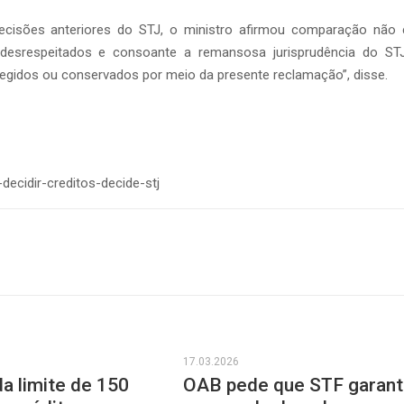
cisões anteriores do STJ, o ministro afirmou comparação não 
e desrespeitados e consoante a remansosa jurisprudência do STJ
gidos ou conservados por meio da presente reclamação”, disse.
decidir-creditos-decide-stj
17.03.2026
da limite de 150
OAB pede que STF garant