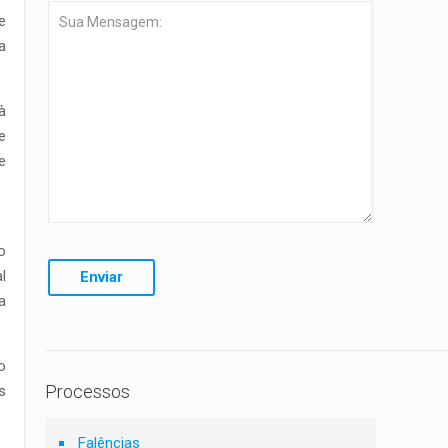
e
a
à
e
e
o
l
a
o
Processos
s
Falências