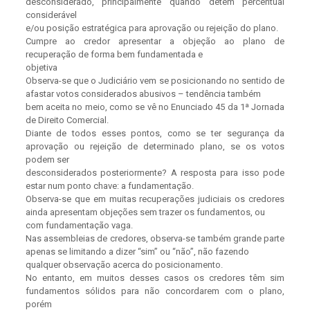
desconsiderado, principalmente quando detém percentual
considerável
e/ou posição estratégica para aprovação ou rejeição do plano.
Cumpre ao credor apresentar a objeção ao plano de
recuperação de forma bem fundamentada e
objetiva
Observa-se que o Judiciário vem se posicionando no sentido de
afastar votos considerados abusivos – tendência também
bem aceita no meio, como se vê no Enunciado 45 da 1ª Jornada
de Direito Comercial.
Diante de todos esses pontos, como se ter segurança da
aprovação ou rejeição de determinado plano, se os votos
podem ser
desconsiderados posteriormente? A resposta para isso pode
estar num ponto chave: a fundamentação.
Observa-se que em muitas recuperações judiciais os credores
ainda apresentam objeções sem trazer os fundamentos, ou
com fundamentação vaga.
Nas assembleias de credores, observa-se também grande parte
apenas se limitando a dizer “sim” ou “não”, não fazendo
qualquer observação acerca do posicionamento.
No entanto, em muitos desses casos os credores têm sim
fundamentos sólidos para não concordarem com o plano,
porém