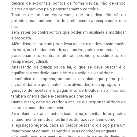
deixam de expor tais pontos da forma devida, não deixando
claros os motivos pelo posicionamento contrário.
Trata-se de postura equivocada, que prejudica não só os
próprios, mas também a todos, até mesmo a recuperanda, que
fica
sem saber os contrapontos que poderiam auxiliá-la a modificar
a proposta.
Além disso, tal postura pode levar ao limite da desconsideração
do voto, sob fundamento de ser abusivo, pois demonstraria
posicionamento contrário até ao próprio procedimento da
recuperação judicial.
Analisando os princípios da lei, o que se deve buscar é o
equilíbrio: a condição para o êxito da ação é a viabilidade
econômica da empresa, somada a um plano que prime pela
razoabilidade, e que mantenha as atividades, os empregos, a
geração de receitas e o pagamento de tributos, não impondo
também onerosidade excessiva aos credores.
Diante disso, cabe ao credor a análise e a responsabilidade de
se posicionar adequadamente.
Se o plano tiver as características acima, respeitando os pactos
anteriormente firmados nos limites do razoável, bem como
a legislação vigente, cabe ao credor buscar o diálogo para um
denominador comum, sabendo que as condições originais
não serão cem por cento mantidas, devido a própria dinâmica