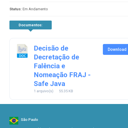
Status:
Em Andamento
Documentos:
Decisão de
Download
Decretação de
Falência e
Nomeação FRAJ -
Safe Java
1 arquivo(s)
55.35 KB
São Paulo