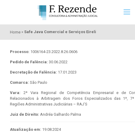
»
Safe Java Comercial e Serviços Eireli
Home
Processo:
1006164-23.2022.8.26.0606
Pedido de Falência:
30.06.2022
Decretação de Falência:
17.01.2023
Comarca:
São Paulo
Vara:
2ª Vara Regional de Competência Empresarial e de Conf
Relacionados à Arbitragem dos Foros Especializados das 1ª, 7ª
Regiões Administrativas Judiciárias – RAJ’S
Juiz de Direito:
Andréa Galhardo Palma
Atualização em:
19.08.2024