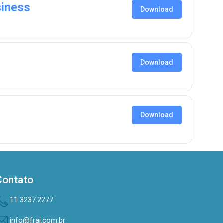
siness
Download
Download
Download
Contato
11 3237.2277
info@fraj.com.br