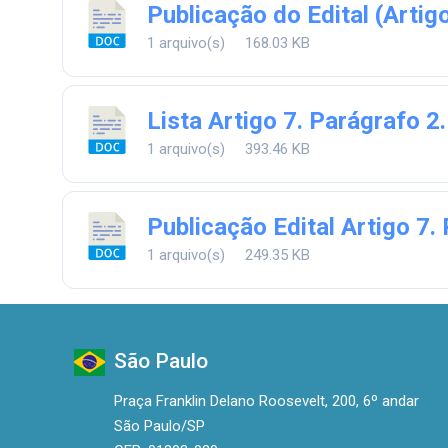
Publicação do Edital (Artig
1 arquivo(s)
168.03 KB
Lista Artigo 7. Parágrafo 2.
1 arquivo(s)
393.46 KB
Publicação Edital Artigo 7.
1 arquivo(s)
249.35 KB
São Paulo
Praça Franklin Delano Roosevelt, 200, 6º andar
São Paulo/SP