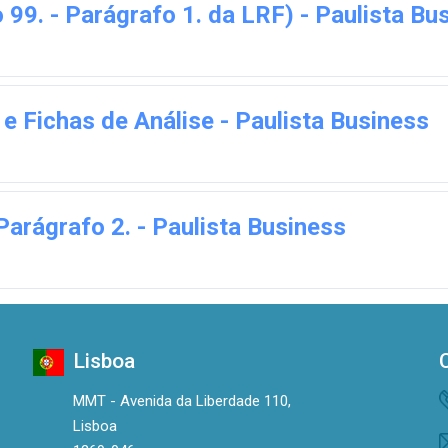
o 99. - Parágrafo 1. da LRF) - Paulista Bu
 e Fichas de Análise - Paulista Business
 Parágrafo 2. - Paulista Business
Lisboa
MMT - Avenida da Liberdade 110,
Lisboa