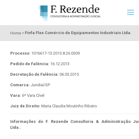
»
Finfa Flex Comércio de Equipamentos Industriais Ltda.
Home
Processo:
1016617-13.2013.8.26.0309
Pedido de Falência:
16.12.2013
Decretação de Falência:
06.03.2015
Comarca:
Jundiaí/SP
Vara:
6ª Vara Cível
Juiz de Direito:
Maria Claudia Moutinho Ribeiro
Informações do F. Rezende Consultoria & Administração Jud
Ltda.: