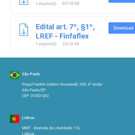
1 arquivo(s)
657.55 KB
Edital art. 7º, §1º,
Download
LREF - Finfaflex
1 arquivo(s)
123.41 KB
São Paulo
Praça Franklin Delano Roosevelt, 200, 6º andar
São Paulo/SP
CEP: 01303-020
Lisboa
MMT - Avenida da Liberdade 110,
Lisboa