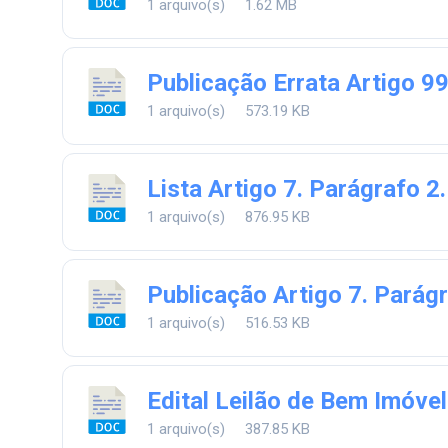
1 arquivo(s)
1.62 MB
Publicação Errata Artigo 99
1 arquivo(s)
573.19 KB
Lista Artigo 7. Parágrafo 2.
1 arquivo(s)
876.95 KB
Publicação Artigo 7. Parág
1 arquivo(s)
516.53 KB
Edital Leilão de Bem Imóvel
1 arquivo(s)
387.85 KB