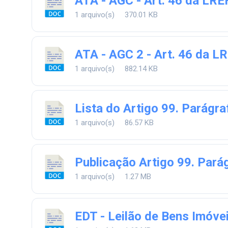
ATA - AGC - Art. 46 da LRE
1 arquivo(s)
370.01 KB
ATA - AGC 2 - Art. 46 da L
1 arquivo(s)
882.14 KB
Lista do Artigo 99. Parágraf
1 arquivo(s)
86.57 KB
Publicação Artigo 99. Pará
1 arquivo(s)
1.27 MB
EDT - Leilão de Bens Imóve