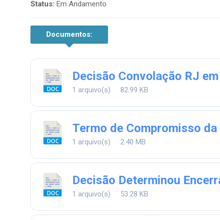
Status:
Em Andamento
Documentos:
Decisão Convolação RJ em 
1 arquivo(s)
82.99 KB
Termo de Compromisso da 
1 arquivo(s)
2.40 MB
Decisão Determinou Encerr
1 arquivo(s)
53.28 KB