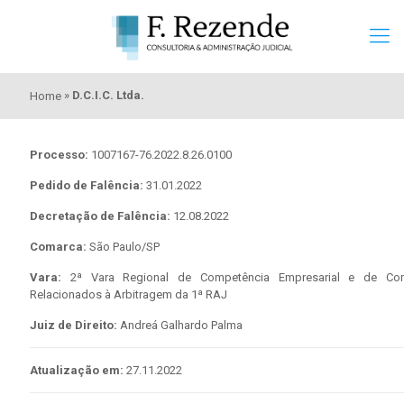
»
D.C.I.C. Ltda.
Home
Processo:
1007167-76.2022.8.26.0100
Pedido de Falência:
31.01.2022
Decretação de Falência:
12.08.2022
Comarca:
São Paulo/SP
Vara:
2ª Vara Regional de Competência Empresarial e de Conf
Relacionados à Arbitragem da 1ª RAJ
Juiz de Direito:
Andreá Galhardo Palma
Atualização em:
27.11.2022