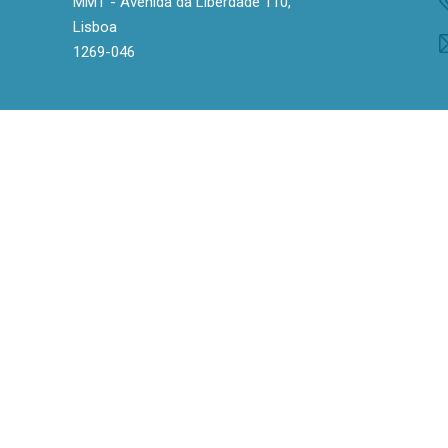
MMT - Avenida da Liberdade 110,
Lisboa
1269-046