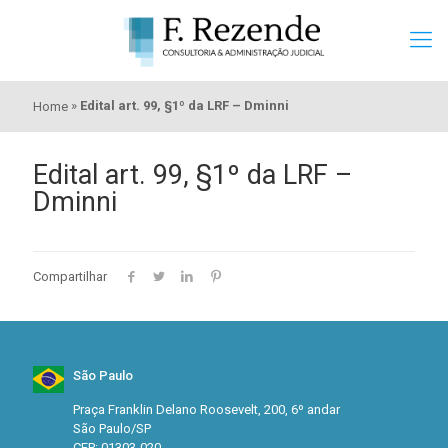
»
Edital art. 99, §1º da LRF – Dminni
Home
Edital art. 99, §1º da LRF –
Dminni
Compartilhar
São Paulo
Praça Franklin Delano Roosevelt, 200, 6º andar
São Paulo/SP
CEP: 01303-020