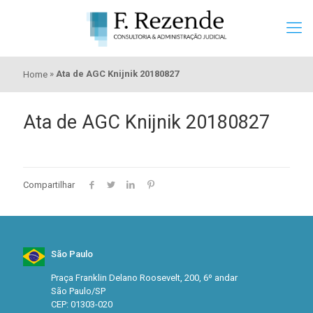
»
Ata de AGC Knijnik 20180827
Home
Ata de AGC Knijnik 20180827
Compartilhar
São Paulo
Praça Franklin Delano Roosevelt, 200, 6º andar
São Paulo/SP
CEP: 01303-020