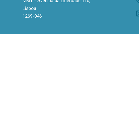
MMT - Avenida da Liberdade 110,
Lisboa
1269-046