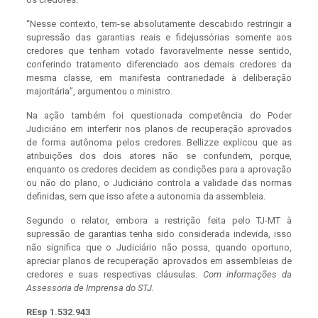
“Nesse contexto, tem-se absolutamente descabido restringir a
supressão das garantias reais e fidejussórias somente aos
credores que tenham votado favoravelmente nesse sentido,
conferindo tratamento diferenciado aos demais credores da
mesma classe, em manifesta contrariedade à deliberação
majoritária”, argumentou o ministro.
Na ação também foi questionada competência do Poder
Judiciário em interferir nos planos de recuperação aprovados
de forma autônoma pelos credores. Bellizze explicou que as
atribuições dos dois atores não se confundem, porque,
enquanto os credores decidem as condições para a aprovação
ou não do plano, o Judiciário controla a validade das normas
definidas, sem que isso afete a autonomia da assembleia.
Segundo o relator, embora a restrição feita pelo TJ-MT à
supressão de garantias tenha sido considerada indevida, isso
não significa que o Judiciário não possa, quando oportuno,
apreciar planos de recuperação aprovados em assembleias de
credores e suas respectivas cláusulas.
Com informações da
Assessoria de Imprensa do STJ.
REsp 1.532.943