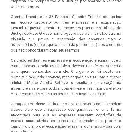
empresa em recuperação e a Justiça por analisar a validade
desses acordos.
O entendimento é da 3ª Turma do Superior Tribunal de Justiça
em recurso proposto por três empresas em recuperação
judicial. O questionamento foi movido depois que o Tribunal de
Justiça de Mato Grosso homologou o acordo, mas afastou uma
cláusula que previa a supressão das garantias reais e
fidejussórias (que é aquela assumida por terceiro) aos credores
que não concordaram com seus termos.
Os credores das três empresas em recuperação alegaram que o
plano aprovado pela assembleia deveria ter efeitos somente
para quem concordou com ele. O argumento foi aceito em
primeira e segunda instância, mas negado no STJ. Para o relator,
ministro Marco Aurélio Bellizze, o resultado da votação na
assembleia vale para todos, pois é inviável restringir os efeitos
de determinadas cláusulas apenas aos favoráveis a ela.
O magistrado disse ainda que o texto aprovado na assembleia
deixou claro que a supressão das garantias foi uma forma
encontrada para que as empresas tivessem condições de
exercer suas atividades comerciais normalmente, podendo
cumprir o plano de recuperação e, assim, quitar as dívidas com
os credores.